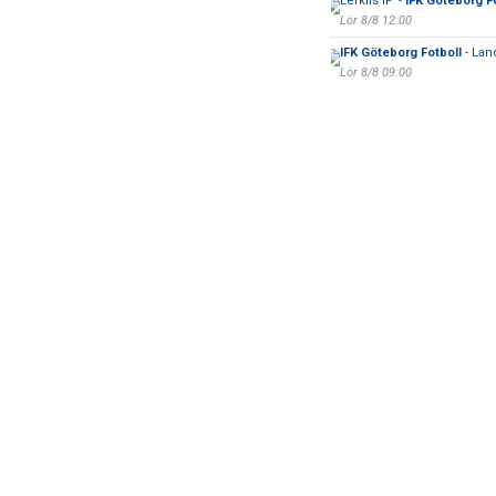
Lerkils IF -
IFK Göteborg F
Lör 8/8 12:00
IFK Göteborg Fotboll
- Lan
Lör 8/8 09:00