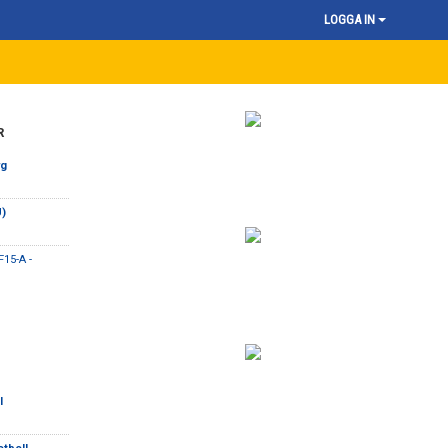
LOGGA IN
R
rg
U)
F15-A -
l