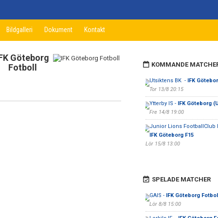
Bildgalleri
Dokument
Kontakt
IFK Göteborg
KOMMANDE MATCHE
Fotboll
Utsiktens BK -
IFK Götebo
Tor 13/8 20:15
Ytterby IS -
IFK Göteborg (
Fre 14/8 19:00
Junior Lions FootballClub 
IFK Göteborg F15
Lör 15/8 13:00
SPELADE MATCHER
GAIS -
IFK Göteborg Fotbol
Lör 8/8 15:00