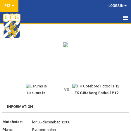
P12
LOGGA IN
HEM
NYHETER
KALENDER
MATCHER
TRUPPEN
vs
BILDGALLERI
Lerums is
IFK Göteborg Fotboll P12
DOKUMENT
INFORMATION
KONTAKT
Matchstart:
lör 06 december, 12:00
Plats:
Rydbergsplan