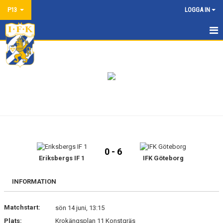
P13
LOGGA IN
HEM
NYHETER
KALENDER
MATCHER
TRUPPEN
0 - 6
BILDGALLERI
Eriksbergs IF 1
IFK Göteborg
DOKUMENT
INFORMATION
KONTAKT
Matchstart:
sön 14 juni, 13:15
Plats:
Krokängsplan 11 Konstgräs