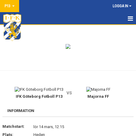
P13
LOGGA IN
HEM
NYHETER
KALENDER
MATCHER
TRUPPEN
vs
BILDGALLERI
IFK Göteborg Fotboll P13
Majorna FF
DOKUMENT
INFORMATION
KONTAKT
Matchstart:
lör 14 mars, 12:15
Plats:
Heden