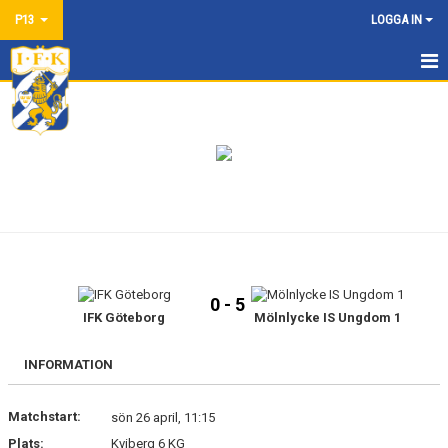
P13
LOGGA IN
HEM
NYHETER
KALENDER
MATCHER
TRUPPEN
0 - 5
BILDGALLERI
IFK Göteborg
Mölnlycke IS Ungdom 1
DOKUMENT
INFORMATION
KONTAKT
Matchstart:
sön 26 april, 11:15
Plats:
Kviberg 6 KG