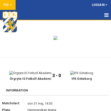
P13
LOGGA IN
HEM
NYHETER
KALENDER
MATCHER
TRUPPEN
3 - 0
BILDGALLERI
Örgryte IS Fotboll Akademi
IFK Göteborg
DOKUMENT
INFORMATION
KONTAKT
Matchstart:
sön 31 maj, 14:30
Plats:
Hammarviken Arena