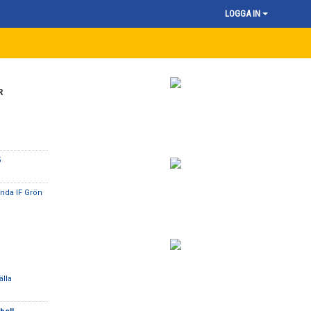
LOGGA IN
R
5
unda IF Grön
älla