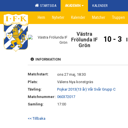
STARTSIDA
AKADEMIN
KALENDER
Hem
Nyheter
Kalender
Matcher
Truppen
Västra
10 - 3
Frölunda IF
Grön
INFORMATION
Matchstart:
ons 27 maj, 18:30
Plats:
Välens Nya konstgräs
Tävling:
Pojkar 2013(13 år) Vår Svår Grupp C
Matchnummer:
060372017
Samling:
17:00
<< Tillbaka