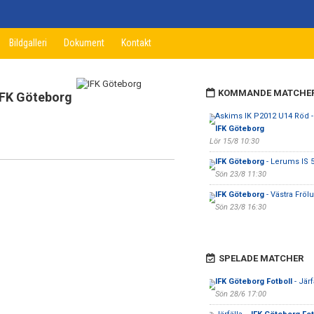
Bildgalleri
Dokument
Kontakt
KOMMANDE MATCHE
IFK Göteborg
Askims IK P2012 U14 Röd -
IFK Göteborg
Lör 15/8 10:30
IFK Göteborg
- Lerums IS 
Sön 23/8 11:30
IFK Göteborg
- Västra Fröl
Sön 23/8 16:30
SPELADE MATCHER
IFK Göteborg Fotboll
- Järf
Sön 28/6 17:00