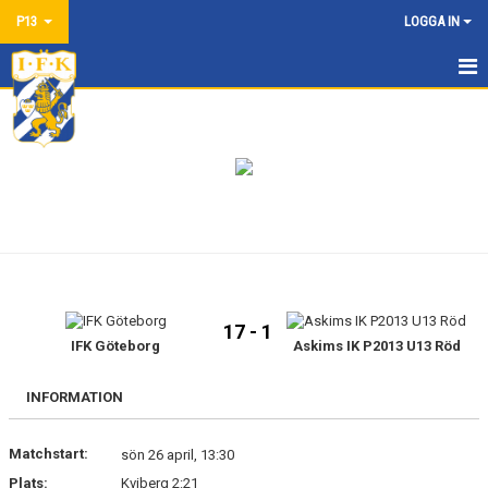
P13
LOGGA IN
HEM
NYHETER
KALENDER
MATCHER
TRUPPEN
17 - 1
BILDGALLERI
IFK Göteborg
Askims IK P2013 U13 Röd
DOKUMENT
INFORMATION
KONTAKT
Matchstart:
sön 26 april, 13:30
Plats:
Kviberg 2:21