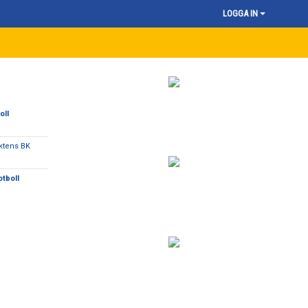
LOGGA IN
oll
iktens BK
otboll