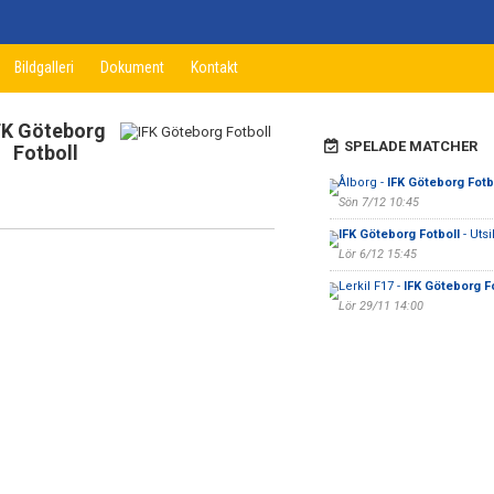
Bildgalleri
Dokument
Kontakt
FK Göteborg
SPELADE MATCHER
Fotboll
Ålborg -
IFK Göteborg Fotb
Sön 7/12 10:45
IFK Göteborg Fotboll
- Uts
Lör 6/12 15:45
Lerkil F17 -
IFK Göteborg F
Lör 29/11 14:00