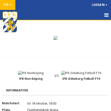
F19
LOGGA IN
HEM
NYHETER
KALENDER
MATCHER
TRUPPEN
vs
BILDGALLERI
IFK Norrköping
IFK Göteborg Fotboll F19
DOKUMENT
INFORMATION
KONTAKT
Matchstart:
lör 18 oktober, 18:00
Plats:
Fastihetsteknik Arena