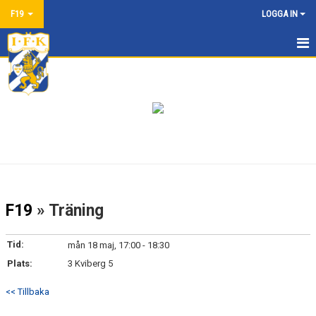
F19
LOGGA IN
HEM
NYHETER
KALENDER
MATCHER
TRUPPEN
F19
» Träning
BILDGALLERI
Tid:
mån 18 maj, 17:00 - 18:30
DOKUMENT
Plats:
3 Kviberg 5
KONTAKT
<< Tillbaka