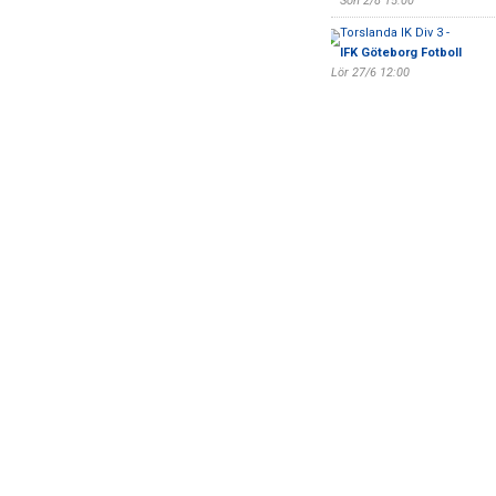
Sön 2/8 15:00
Torslanda IK Div 3 -
IFK Göteborg Fotboll
Lör 27/6 12:00