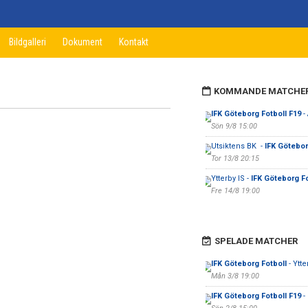
Bildgalleri
Dokument
Kontakt
KOMMANDE MATCHE
IFK Göteborg Fotboll F19
- 
Sön 9/8 15:00
Utsiktens BK -
IFK Götebor
Tor 13/8 20:15
Ytterby IS -
IFK Göteborg Fo
Fre 14/8 19:00
SPELADE MATCHER
IFK Göteborg Fotboll
- Ytte
Mån 3/8 19:00
IFK Göteborg Fotboll F19
-