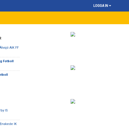
LOGGA IN
R
Älvsjö AIK FF
g Fotboll
tboll
rby IS
 Enskede IK