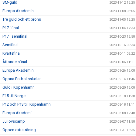
SM-guld
2023-11-12 15:25
Europa Akademin
2023-11-08 08:05
Tre guld och ett brons
2023-11-05 13:25
P17 i final
2023-11-04 17:33
P17 i semifinal
2023-10-23 12:58
Semifinal
2023-10-16 09:34
Kvartsfinal
2023-10-11 08:22
Åttondelsfinal
2023-10-06 11:11
Europa Akademin
2023-09-26 16:08
Öppna Fotbollsskolan
2023-09-14 11:46
Guld i Köpenhamn
2023-08-20 15:08
F15 till Norge
2023-08-18 11:38
P12 och P13 till Köpenhamn
2023-08-18 11:11
Europa Akademi
2023-08-08 12:48
Jullovscamp
2023-08-07 11:58
Öppen extraträning
2023-07-31 15:35