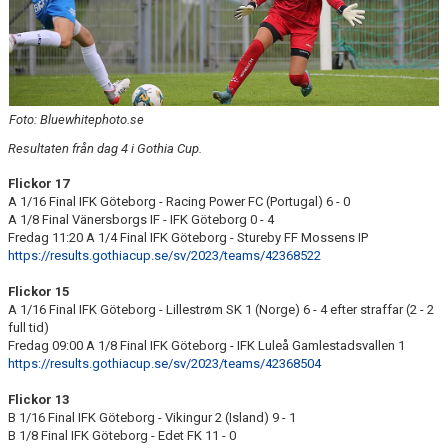
IFKDB.SE
Foto: Bluewhitephoto.se
Resultaten från dag 4 i Gothia Cup.
Flickor 17
A 1/16 Final IFK Göteborg - Racing Power FC (Portugal) 6 - 0
A 1/8 Final Vänersborgs IF - IFK Göteborg 0 - 4
Fredag 11:20 A 1/4 Final IFK Göteborg - Stureby FF Mossens IP
https://results.gothiacup.se/sv/2023/teams/42368522
Flickor 15
A 1/16 Final IFK Göteborg - Lillestrøm SK 1 (Norge) 6 - 4 efter straffar (2 - 2
full tid)
Fredag 09:00 A 1/8 Final IFK Göteborg - IFK Luleå Gamlestadsvallen 1
https://results.gothiacup.se/sv/2023/teams/42368504
Flickor 13
B 1/16 Final IFK Göteborg - Vikingur 2 (Island) 9 - 1
B 1/8 Final IFK Göteborg - Edet FK 11 - 0