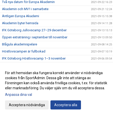
Två nya datum för Europa Akademin
2021-09-22 16:23
Akademin och MV1 i samarbete
2021-09-21 12:24
Äntligen Europa Akademi
2021-09-15 15:38
Akademin byter hemsida
2021-09-14 11:28
IFK Göteborg Jullovscamp 27–29 december
2021-09-13 15:13
Öppen extraträning i september till november
2021-09-13 09:50
Blågula akademispelare
2021-09-08 14:25
Höstlovscampen är fullbokad
2021-09-07 10:19
IFK Göteborg Höstlovscamp 1–3 november
2021-09-06 09:54
IFK Göteborg Sommarcamp 9–11 augusti
2021-06-27 18:54
IFK Göteborg Sommarcamp 2–4 augusti
För att hemsidan ska fungera korrekt använder vi nödvändiga
2021-06-27 18:47
cookies från SportAdmin. Dessa går inte att stänga av.
Öppen extraträning i augusti och september
2021-06-27 18:35
Föreningen kan också använda frivilliga cookies, t.ex. för statistik
eller marknadsföring. Du väljer själv om du vill acceptera dessa.
Anpassa dina val
Cookie-inställningar
Gå till Webbversion
Acceptera nödvändiga
Acceptera alla