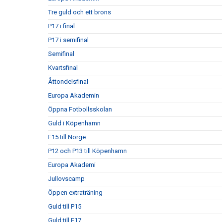
Tre guld och ett brons
P17 i final
P17 i semifinal
Semifinal
Kvartsfinal
Åttondelsfinal
Europa Akademin
Öppna Fotbollsskolan
Guld i Köpenhamn
F15 till Norge
P12 och P13 till Köpenhamn
Europa Akademi
Jullovscamp
Öppen extraträning
Guld till P15
Guld till F17