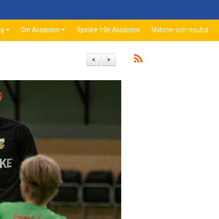
ag
Om Akademin
Spelare från Akademin
Matcher och resultat
<
>