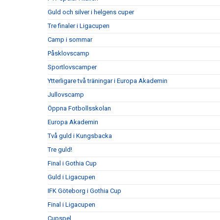
Guld och silver i helgens cuper
Tre finaler i Ligacupen
Camp i sommar
Påsklovscamp
Sportlovscamper
Ytterligare två träningar i Europa Akademin
Jullovscamp
Öppna Fotbollsskolan
Europa Akademin
Två guld i Kungsbacka
Tre guld!
Final i Gothia Cup
Guld i Ligacupen
IFK Göteborg i Gothia Cup
Final i Ligacupen
Cupspel