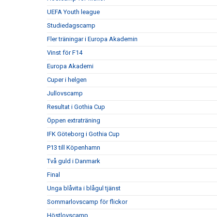
UEFA Youth league
Studiedagscamp
Fler träningar i Europa Akademin
Vinst för F14
Europa Akademi
Cuper i helgen
Jullovscamp
Resultat i Gothia Cup
Öppen extraträning
IFK Göteborg i Gothia Cup
P13 till Köpenhamn
Två guld i Danmark
Final
Unga blåvita i blågul tjänst
Sommarlovscamp för flickor
Höstlovscamp