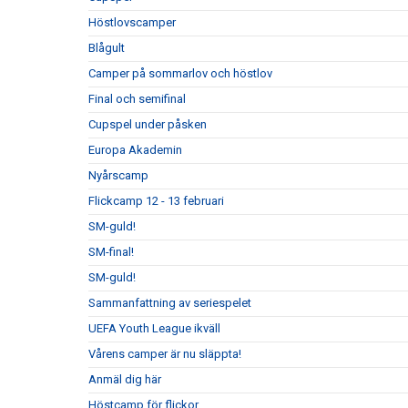
Höstlovscamper
Blågult
Camper på sommarlov och höstlov
Final och semifinal
Cupspel under påsken
Europa Akademin
Nyårscamp
Flickcamp 12 - 13 februari
SM-guld!
SM-final!
SM-guld!
Sammanfattning av seriespelet
UEFA Youth League ikväll
Vårens camper är nu släppta!
Anmäl dig här
Höstcamp för flickor