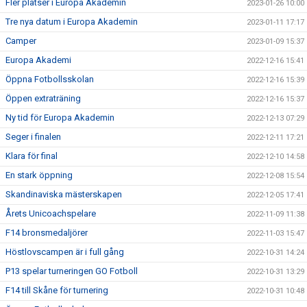
Fler platser i Europa Akademin
2023-01-26 10:00
Tre nya datum i Europa Akademin
2023-01-11 17:17
Camper
2023-01-09 15:37
Europa Akademi
2022-12-16 15:41
Öppna Fotbollsskolan
2022-12-16 15:39
Öppen extraträning
2022-12-16 15:37
Ny tid för Europa Akademin
2022-12-13 07:29
Seger i finalen
2022-12-11 17:21
Klara för final
2022-12-10 14:58
En stark öppning
2022-12-08 15:54
Skandinaviska mästerskapen
2022-12-05 17:41
Årets Unicoachspelare
2022-11-09 11:38
F14 bronsmedaljörer
2022-11-03 15:47
Höstlovscampen är i full gång
2022-10-31 14:24
P13 spelar turneringen GO Fotboll
2022-10-31 13:29
F14 till Skåne för turnering
2022-10-31 10:48