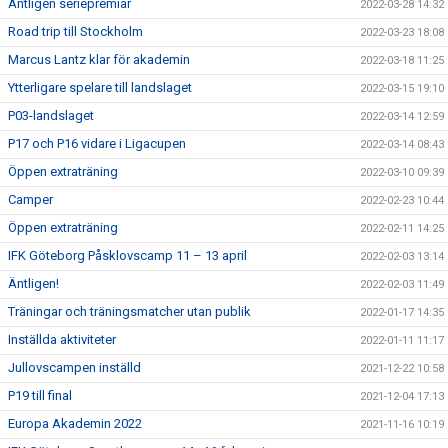
Äntligen seriepremiär
2022-03-28 14:32
Road trip till Stockholm
2022-03-23 18:08
Marcus Lantz klar för akademin
2022-03-18 11:25
Ytterligare spelare till landslaget
2022-03-15 19:10
P03-landslaget
2022-03-14 12:59
P17 och P16 vidare i Ligacupen
2022-03-14 08:43
Öppen extraträning
2022-03-10 09:39
Camper
2022-02-23 10:44
Öppen extraträning
2022-02-11 14:25
IFK Göteborg Påsklovscamp 11 – 13 april
2022-02-03 13:14
Äntligen!
2022-02-03 11:49
Träningar och träningsmatcher utan publik
2022-01-17 14:35
Inställda aktiviteter
2022-01-11 11:17
Jullovscampen inställd
2021-12-22 10:58
P19 till final
2021-12-04 17:13
Europa Akademin 2022
2021-11-16 10:19