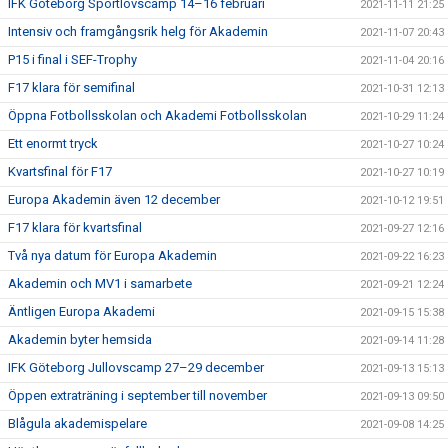
IFK Göteborg Sportlovscamp 14–16 februari
2021-11-11 21:25
Intensiv och framgångsrik helg för Akademin
2021-11-07 20:43
P15 i final i SEF-Trophy
2021-11-04 20:16
F17 klara för semifinal
2021-10-31 12:13
Öppna Fotbollsskolan och Akademi Fotbollsskolan
2021-10-29 11:24
Ett enormt tryck
2021-10-27 10:24
Kvartsfinal för F17
2021-10-27 10:19
Europa Akademin även 12 december
2021-10-12 19:51
F17 klara för kvartsfinal
2021-09-27 12:16
Två nya datum för Europa Akademin
2021-09-22 16:23
Akademin och MV1 i samarbete
2021-09-21 12:24
Äntligen Europa Akademi
2021-09-15 15:38
Akademin byter hemsida
2021-09-14 11:28
IFK Göteborg Jullovscamp 27–29 december
2021-09-13 15:13
Öppen extraträning i september till november
2021-09-13 09:50
Blågula akademispelare
2021-09-08 14:25