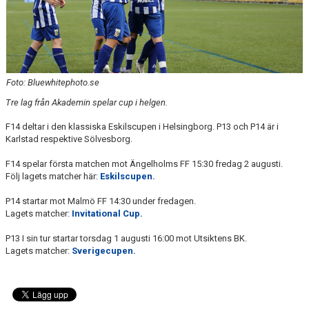
IFKDB.SE
Foto: Bluewhitephoto.se
Tre lag från Akademin spelar cup i helgen.
F14 deltar i den klassiska Eskilscupen i Helsingborg. P13 och P14 är i
Karlstad respektive Sölvesborg.
F14 spelar första matchen mot Ängelholms FF 15:30 fredag 2 augusti.
Följ lagets matcher här:
Eskilscupen.
P14 startar mot Malmö FF 14:30 under fredagen.
Lagets matcher:
Invitational Cup.
P13 I sin tur startar torsdag 1 augusti 16:00 mot Utsiktens BK.
Lagets matcher:
Sverigecupen.