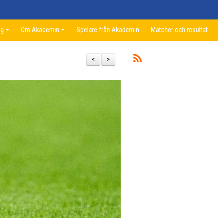
ag
Om Akademin
Spelare från Akademin
Matcher och resultat
<
>