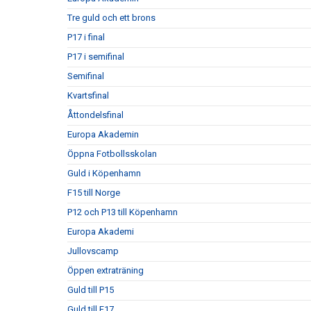
Tre guld och ett brons
P17 i final
P17 i semifinal
Semifinal
Kvartsfinal
Åttondelsfinal
Europa Akademin
Öppna Fotbollsskolan
Guld i Köpenhamn
F15 till Norge
P12 och P13 till Köpenhamn
Europa Akademi
Jullovscamp
Öppen extraträning
Guld till P15
Guld till F17