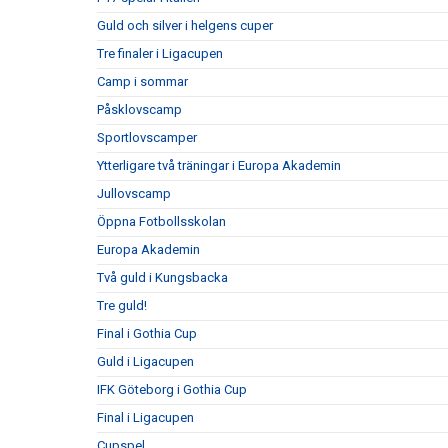
Guld och silver i helgens cuper
Tre finaler i Ligacupen
Camp i sommar
Påsklovscamp
Sportlovscamper
Ytterligare två träningar i Europa Akademin
Jullovscamp
Öppna Fotbollsskolan
Europa Akademin
Två guld i Kungsbacka
Tre guld!
Final i Gothia Cup
Guld i Ligacupen
IFK Göteborg i Gothia Cup
Final i Ligacupen
Cupspel