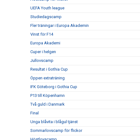
UEFA Youth league
Studiedagscamp
Fler träningar i Europa Akademin
Vinst för F14
Europa Akademi
Cuper i helgen
Jullovscamp
Resultat i Gothia Cup
Öppen extraträning
IFK Göteborg i Gothia Cup
P13 till Köpenhamn
Två guld i Danmark
Final
Unga blåvita i blågul tjänst
Sommarlovscamp för flickor
Höstlovscamp