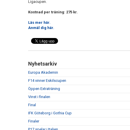
Ligacupen.
Kostnad per träning: 275 kr.
Läs mer här.
Anmäl dig här.
Nyhetsarkiv
Europa Akademin
F14 vinner Eskilscupen
Öppen Extraträning
Vinst i finalen
Final
IFK Göteborg i Gothia Cup
Finaler
P17 spelar i Italien