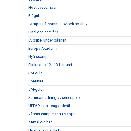
Höstlovscamper
Blågult
Camper på sommarlov och höstlov
Final och semifinal
Cupspel under påsken
Europa Akademin
Nyårscamp
Flickcamp 12 - 13 februari
SM-guld!
SM-final!
SM-guld!
Sammanfattning av seriespelet
UEFA Youth League ikväll
Vårens camper är nu släppta!
Anmäl dig här
Höstcamp för flickor