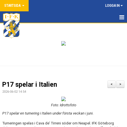
STARTSIDA
LOGGA IN
HEM
NYHETER
ANMÄL DIG HÄR
KONTAKT/VÅRA LAG
OM AKADEMIN
P17 spelar i Italien
<
>
SPELARE FRÅN AKADEMIN
2026-06-02 14:54
MATCHER OCH RESULTAT
Foto: Idrottsfoto
P17 spelar en turnering i Italien under första veckan i juni.
IFKGOTEBORG.SE
Turneringen spelas i Cava de’ Tirreni söder om Neapel. IFK Göteborg