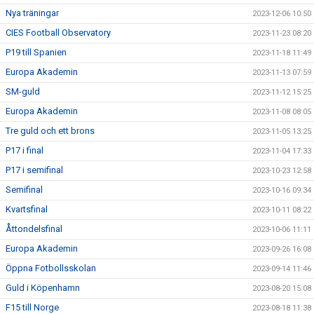
Nya träningar
2023-12-06 10:50
CIES Football Observatory
2023-11-23 08:20
P19 till Spanien
2023-11-18 11:49
Europa Akademin
2023-11-13 07:59
SM-guld
2023-11-12 15:25
Europa Akademin
2023-11-08 08:05
Tre guld och ett brons
2023-11-05 13:25
P17 i final
2023-11-04 17:33
P17 i semifinal
2023-10-23 12:58
Semifinal
2023-10-16 09:34
Kvartsfinal
2023-10-11 08:22
Åttondelsfinal
2023-10-06 11:11
Europa Akademin
2023-09-26 16:08
Öppna Fotbollsskolan
2023-09-14 11:46
Guld i Köpenhamn
2023-08-20 15:08
F15 till Norge
2023-08-18 11:38