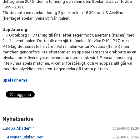
IFKDB.SE
deltog även 2016 i denna turnering och vann den. Spelarna då var födda
1999 - 2001.
Första matchen spelas tisdag 2 juni klockan 18:30 mot US Avellino
(herrlaget spelar i Serie B) från Italien
.
Uppdatering.
IFK Göteborg P17 tar sig till final efter seger mot Casertana (Italien) med
2 – 1 i semifinalen. Detta blir den sjätte finalen för våra P19-, P17- och
P16-lag det senaste halvåret. Väl i finalen väntar Pescara (Italien) men
matchen genomförs inte eftersom en en spelare i Pescara drabbats av en
olycka som kräver mycket avancerad medicinsk vård. Pescara anser sig
inte kunna spela matchen, vilket är förståeligt, och vi hoppas allt går väl
med den olyckliga spelaren. Lagen delar på första platsen.
Spelschema
Nyhetsarkiv
Europa Akademin
2026-08-05 12:29
F14 vinner Eskilscupen
2026-08-03 08:34