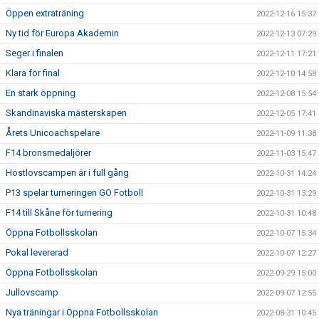
Öppen extraträning
2022-12-16 15:37
Ny tid för Europa Akademin
2022-12-13 07:29
Seger i finalen
2022-12-11 17:21
Klara för final
2022-12-10 14:58
En stark öppning
2022-12-08 15:54
Skandinaviska mästerskapen
2022-12-05 17:41
Årets Unicoachspelare
2022-11-09 11:38
F14 bronsmedaljörer
2022-11-03 15:47
Höstlovscampen är i full gång
2022-10-31 14:24
P13 spelar turneringen GO Fotboll
2022-10-31 13:29
F14 till Skåne för turnering
2022-10-31 10:48
Öppna Fotbollsskolan
2022-10-07 15:34
Pokal levererad
2022-10-07 12:27
Öppna Fotbollsskolan
2022-09-29 15:00
Jullovscamp
2022-09-07 12:55
Nya träningar i Öppna Fotbollsskolan
2022-08-31 10:45