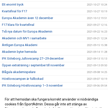
Ett enormt tryck
2021-10-27 10:24
Kvartsfinal för F17
2021-10-27 10:19
Europa Akademin även 12 december
2021-10-12 19:51
F17 klara för kvartsfinal
2021-09-27 12:16
Två nya datum för Europa Akademin
2021-09-22 16:23
Akademin och MV1 i samarbete
2021-09-21 12:24
Äntligen Europa Akademi
2021-09-15 15:38
Akademin byter hemsida
2021-09-14 11:28
IFK Göteborg Jullovscamp 27–29 december
2021-09-13 15:13
Öppen extraträning i september till november
2021-09-13 09:50
Blågula akademispelare
2021-09-08 14:25
Höstlovscampen är fullbokad
2021-09-07 10:19
IFK Göteborg Höstlovscamp 1–3 november
2021-09-06 09:54
IFK Göteborg Sommarcamp 9–11 augusti
2021-06-27 18:54
IFK Göteborg Sommarcamp 2–4 augusti
För att hemsidan ska fungera korrekt använder vi nödvändiga
2021-06-27 18:47
cookies från SportAdmin. Dessa går inte att stänga av.
Öppen extraträning i augusti och september
2021-06-27 18:35