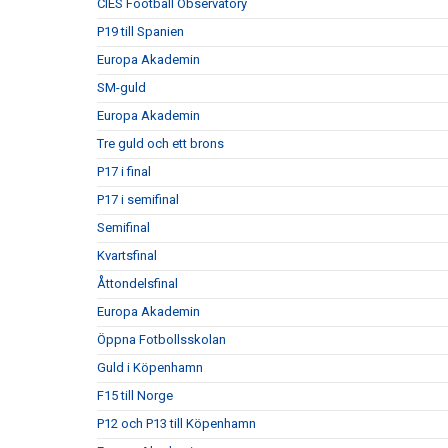
CIES Football Observatory
P19 till Spanien
Europa Akademin
SM-guld
Europa Akademin
Tre guld och ett brons
P17 i final
P17 i semifinal
Semifinal
Kvartsfinal
Åttondelsfinal
Europa Akademin
Öppna Fotbollsskolan
Guld i Köpenhamn
F15 till Norge
P12 och P13 till Köpenhamn