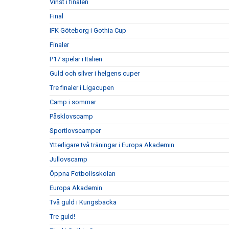
Vinst i finalen
Final
IFK Göteborg i Gothia Cup
Finaler
P17 spelar i Italien
Guld och silver i helgens cuper
Tre finaler i Ligacupen
Camp i sommar
Påsklovscamp
Sportlovscamper
Ytterligare två träningar i Europa Akademin
Jullovscamp
Öppna Fotbollsskolan
Europa Akademin
Två guld i Kungsbacka
Tre guld!