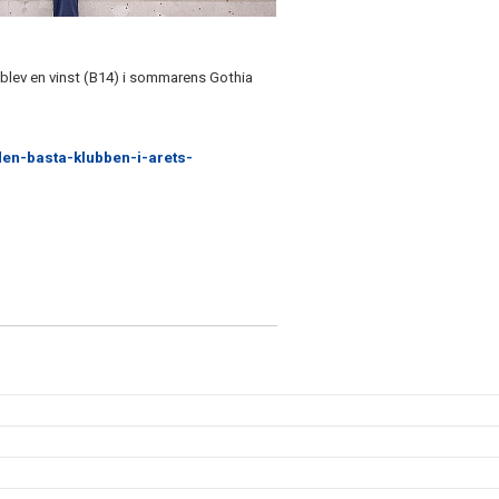
 blev en vinst (B14) i sommarens Gothia
-den-basta-klubben-i-arets-