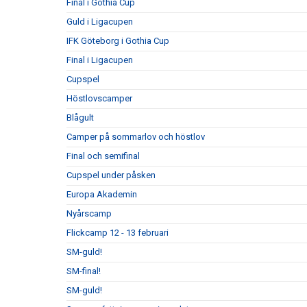
Final i Gothia Cup
Guld i Ligacupen
IFK Göteborg i Gothia Cup
Final i Ligacupen
Cupspel
Höstlovscamper
Blågult
Camper på sommarlov och höstlov
Final och semifinal
Cupspel under påsken
Europa Akademin
Nyårscamp
Flickcamp 12 - 13 februari
SM-guld!
SM-final!
SM-guld!