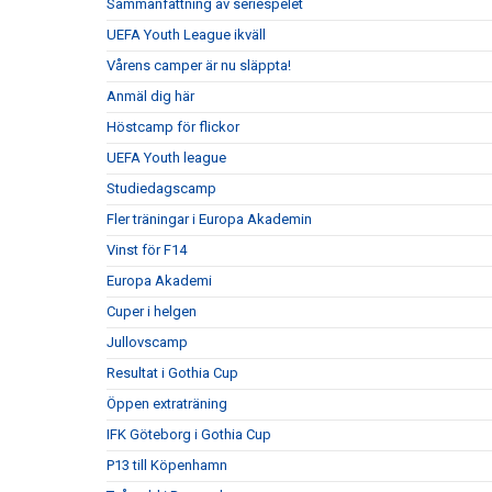
Sammanfattning av seriespelet
UEFA Youth League ikväll
Vårens camper är nu släppta!
Anmäl dig här
Höstcamp för flickor
UEFA Youth league
Studiedagscamp
Fler träningar i Europa Akademin
Vinst för F14
Europa Akademi
Cuper i helgen
Jullovscamp
Resultat i Gothia Cup
Öppen extraträning
IFK Göteborg i Gothia Cup
P13 till Köpenhamn