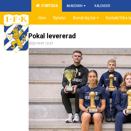
STARTSIDA
AKADEMIN
KALENDER
Hem
Nyheter
Anmäl dig här
Kontakt/Våra l
Pokal levererad
2022-10-07 12:27