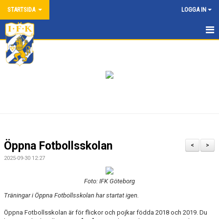
STARTSIDA
LOGGA IN
HEM
NYHETER
ANMÄL DIG HÄR
KONTAKT/VÅRA LAG
OM AKADEMIN
Öppna Fotbollsskolan
<
>
SPELARE FRÅN AKADEMIN
2025-09-30 12:27
MATCHER OCH RESULTAT
Foto: IFK Göteborg
Träningar i Öppna Fotbollsskolan har startat igen.
IFKGOTEBORG.SE
Öppna Fotbollsskolan är för flickor och pojkar födda 2018 och 2019. Du