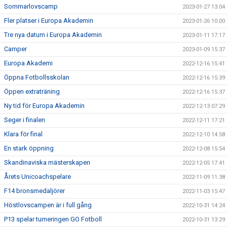
Sommarlovscamp
2023-01-27 13:04
Fler platser i Europa Akademin
2023-01-26 10:00
Tre nya datum i Europa Akademin
2023-01-11 17:17
Camper
2023-01-09 15:37
Europa Akademi
2022-12-16 15:41
Öppna Fotbollsskolan
2022-12-16 15:39
Öppen extraträning
2022-12-16 15:37
Ny tid för Europa Akademin
2022-12-13 07:29
Seger i finalen
2022-12-11 17:21
Klara för final
2022-12-10 14:58
En stark öppning
2022-12-08 15:54
Skandinaviska mästerskapen
2022-12-05 17:41
Årets Unicoachspelare
2022-11-09 11:38
F14 bronsmedaljörer
2022-11-03 15:47
Höstlovscampen är i full gång
2022-10-31 14:24
P13 spelar turneringen GO Fotboll
2022-10-31 13:29