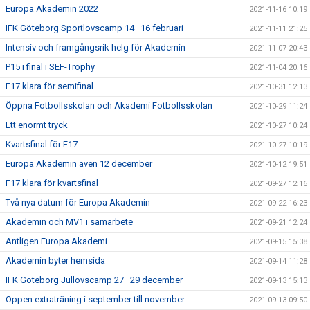
Europa Akademin 2022
2021-11-16 10:19
IFK Göteborg Sportlovscamp 14–16 februari
2021-11-11 21:25
Intensiv och framgångsrik helg för Akademin
2021-11-07 20:43
P15 i final i SEF-Trophy
2021-11-04 20:16
F17 klara för semifinal
2021-10-31 12:13
Öppna Fotbollsskolan och Akademi Fotbollsskolan
2021-10-29 11:24
Ett enormt tryck
2021-10-27 10:24
Kvartsfinal för F17
2021-10-27 10:19
Europa Akademin även 12 december
2021-10-12 19:51
F17 klara för kvartsfinal
2021-09-27 12:16
Två nya datum för Europa Akademin
2021-09-22 16:23
Akademin och MV1 i samarbete
2021-09-21 12:24
Äntligen Europa Akademi
2021-09-15 15:38
Akademin byter hemsida
2021-09-14 11:28
IFK Göteborg Jullovscamp 27–29 december
2021-09-13 15:13
Öppen extraträning i september till november
2021-09-13 09:50