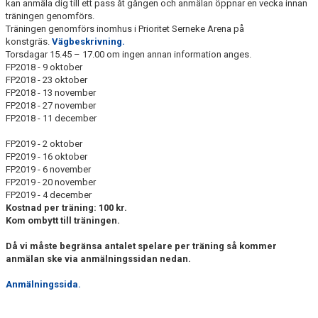
IFKDB.SE
kan anmäla dig till ett pass åt gången och anmälan öppnar en vecka innan
träningen genomförs.
Träningen genomförs inomhus i Prioritet Serneke Arena på
konstgräs.
Vägbeskrivning.
Torsdagar 15.45 – 17.00 om ingen annan information anges.
FP2018 - 9 oktober
FP2018 - 23 oktober
FP2018 - 13 november
FP2018 - 27 november
FP2018 - 11 december
FP2019 - 2 oktober
FP2019 - 16 oktober
FP2019 - 6 november
FP2019 - 20 november
FP2019 - 4 december
Kostnad per träning: 100 kr.
Kom ombytt till träningen.
Då vi måste begränsa antalet spelare per träning så kommer
anmälan ske via anmälningssidan nedan.
Anmälningssida.