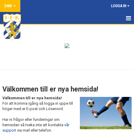
DAM
LOGGA IN
HEM
NYHETER
KALENDER
MATCHER
TRUPPEN
Välkommen till er nya hemsida!
BILDGALLERI
Välkommen till er nya hemsida!
För att komma igång så logga in uppe till
DOKUMENT
höger med er E-post och Lösenord.
Har ni frågor eller funderingar om
KONTAKT
hemsidan så tveka inte att kontakta
vår
support
via mail eller telefon.